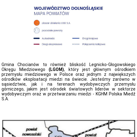
zapytania
oraz
udzielone
odpowiedzi
Statut
Zawiadomienia
Raport
o
stanie
Gminy
Chocianów
WYBORY
Gmina Chocianów to również bliskość Legnicko-Głogowskiego
ŁAWNIKÓW
Okręgu Miedziowego
(LGOM)
, który jest głównym ośrodkiem
KADENCJA
przemysłu miedziowego w Polsce oraz jednym z największych
2020-
ośrodków eksploatacji miedzi na świecie. Jesteśmy zarówno w
2023
sąsiedztwie, jak i na terenach wydobywczych przemysłu
górniczego, jakim jest ośrodek światowych liderów w sektorze
WYBORY
wydobywczym oraz w przetwarzaniu miedzi - KGHM Polska Miedź
ŁAWNIKÓW
S.A.
KADENCJA
2024-
2027
Wybory
ławnika
-
uzupełniające