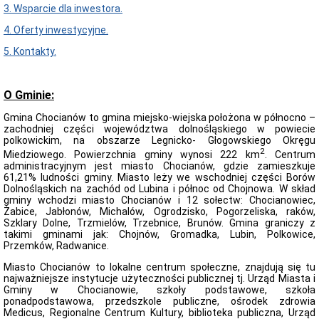
3. Wsparcie dla inwestora.
podawcza
Majątek
4. Oferty inwestycyjne.
Nieodpłatna
5. Kontakty.
pomoc
prawna
Nabór
O Gminie:
pracowników
Ochrona
Gmina Chocianów to gmina miejsko-wiejska położona w północno –
danch
zachodniej części województwa dolnośląskiego w powiecie
osobowych
polkowickim, na obszarze Legnicko- Głogowskiego Okręgu
2
Ogłoszenia
Miedziowego. Powierzchnia gminy wynosi 222 km
. Centrum
administracyjnym jest miasto Chocianów, gdzie zamieszkuje
Oświadczenia
61,21% ludności gminy. Miasto leży we wschodniej części Borów
majątkowe
Dolnośląskich na zachód od Lubina i północ od Chojnowa. W skład
Petycje
gminy wchodzi miasto Chocianów i 12 sołectw: Chocianowiec,
Żabice, Jabłonów, Michalów, Ogrodzisko, Pogorzeliska, raków,
Plany
Szklary Dolne, Trzmielów, Trzebnice, Brunów. Gmina graniczy z
rozwoju
takimi gminami jak: Chojnów, Gromadka, Lubin, Polkowice,
Narodowy
Przemków, Radwanice.
Spis
Powszechny
Miasto Chocianów to lokalne centrum społeczne, znajdują się tu
Ludności
najważniejsze instytucje użyteczności publicznej tj. Urząd Miasta i
i
Gminy w Chocianowie, szkoły podstawowe, szkoła
Mieszkań
ponadpodstawowa, przedszkole publiczne, ośrodek zdrowia
2021
Medicus, Regionalne Centrum Kultury, biblioteka publiczna, Urząd