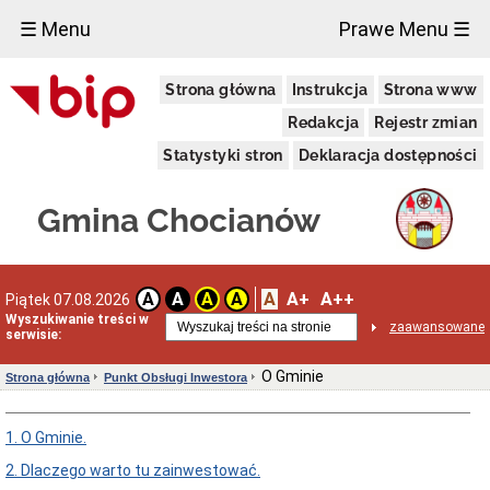
×
☰ Menu
Prawe Menu ☰
Urząd
Strona główna
Instrukcja
Strona www
Miasta
i
Redakcja
Rejestr zmian
Gminy
Budżet
Statystyki stron
Deklaracja dostępności
Aktualności
Budżet
Gmina Chocianów
obywatelski
Chocianowska
Karta
Seniora
A
A+
A++
A
A
A
A
Piątek 07.08.2026
Dane
Wyszukiwanie treści w
zaawansowane
adresowe
serwisie:
i
inne
O Gminie
Strona główna
Punkt Obsługi Inwestora
Dni
i
godziny
1. O Gminie.
otwarcia
2. Dlaczego warto tu zainwestować.
Elektroniczna
skrzynka