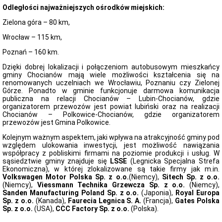
Dostępność
Odległości najważniejszych ośrodków miejskich:
Burmistrz
Zielona góra – 80 km,
Miasta
i
Wrocław – 115 km,
Gminy
Informacje
Poznań – 160 km.
ogólne
Dzięki dobrej lokalizacji i połączeniom autobusowym mieszkańcy
Ogłoszenia
gminy Chocianów mają wiele możliwości kształcenia się na
Burmistrza
renomowanych uczelniach we Wrocławiu, Poznaniu czy Zielonej
Obwieszczenia
Górze. Ponadto w gminie funkcjonuje darmowa komunikacja
Burmistrza
publiczna na relacji Chocianów – Lubin-Chocianów, gdzie
organizatorem przewozów jest powiat lubiński oraz na realizacji
Zarządzenia
Chocianów – Polkowice-Chocianów, gdzie organizatorem
Burmistrza
przewozów jest Gmina Polkowice.
Zawiadomienia
o
Kolejnym ważnym aspektem, jaki wpływa na atrakcyjność gminy pod
zgromadzeniach
względem ulokowania inwestycji, jest możliwość nawiązania
współpracy z pobliskimi firmami na poziomie produkcji i usług. W
Konsultacje
sąsiedztwie gminy znajduje się
LSSE
(Legnicka Specjalna Strefa
społeczne
Ekonomiczna), w której zlokalizowane są takie firmy jak m.in.
Rada
Volkswagen Motor Polska Sp. z o.o.
(Niemcy),
Sitech Sp. z o.o.
Miejska
(Niemcy),
Viessmann Technika Grzewcza Sp. z o.o.
(Niemcy),
Sanden Manufacturing Poland Sp. z o.o.
(Japonia),
Royal Europa
Skład
Sp. z o.o.
(Kanada),
Faurecia Legnica S. A.
(Francja),
Gates Polska
Rady
Sp. z o.o.
(USA),
CCC Factory Sp. z o.o.
(Polska).
Miejskiej