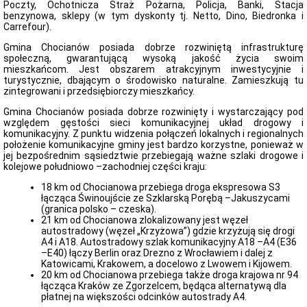
Poczty, Ochotnicza Straż Pożarna, Policja, Banki, Stacja
Wykaz
benzynowa, sklepy (w tym dyskonty tj. Netto, Dino, Biedronka i
telefonów
Carrefour).
kontaktowych
Gmina Chocianów posiada dobrze rozwiniętą infrastrukturę
Projektowanie
społeczną, gwarantującą wysoką jakość życia swoim
aktów
mieszkańcom. Jest obszarem atrakcyjnym inwestycyjnie i
normatywnych
turystycznie, dbającym o środowisko naturalne. Zamieszkują tu
Projekty
zintegrowani i przedsiębiorczy mieszkańcy.
unijne
i
Gmina Chocianów posiada dobrze rozwinięty i wystarczający pod
krajowe
względem gęstości sieci komunikacyjnej układ drogowy i
komunikacyjny. Z punktu widzenia połączeń lokalnych i regionalnych
Projekty
położenie komunikacyjne gminy jest bardzo korzystne, ponieważ w
UE
jej bezpośrednim sąsiedztwie przebiegają ważne szlaki drogowe i
2021
kolejowe południowo –zachodniej części kraju:
-
2027
18 km od Chocianowa przebiega droga ekspresowa S3
Regulamin
łącząca Świnoujście ze Szklarską Porębą –Jakuszycami
Organizacyjny
(granica polsko – czeska).
21 km od Chocianowa zlokalizowany jest węzeł
System
autostradowy (węzeł „Krzyżowa”) gdzie krzyżują się drogi
Informacji
A4 i A18. Autostradowy szlak komunikacyjny A18 –A4 (E36
o
–E40) łączy Berlin oraz Drezno z Wrocławiem i dalej z
Środowisku
Katowicami, Krakowem, a docelowo z Lwowem i Kijowem.
System
20 km od Chocianowa przebiega także droga krajowa nr 94
Zarządzania
łącząca Kraków ze Zgorzelcem, będąca alternatywą dla
Jakością
płatnej na większości odcinków autostrady A4.