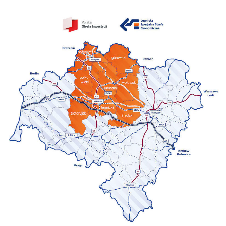
Oświadczenia
Majątkowe
Petycje
Dyżury
Radnych
Rady
Miejskiej
Protokoły
z
sesji
Zapis
wideo
sesji
Rady
Miejskiej
Transmisja
na
żywo
Baza
aktów
prawnych
Komisje
Interpelacje
i