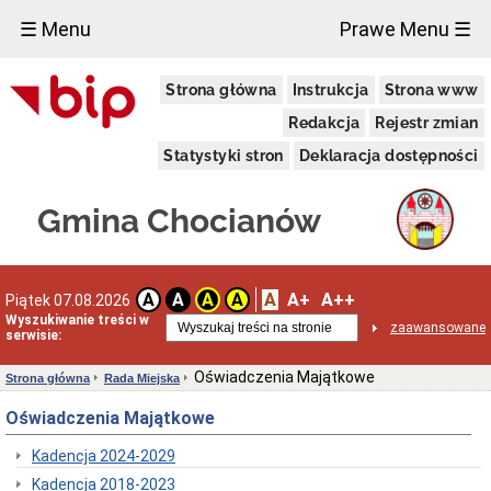
×
☰ Menu
Prawe Menu ☰
Urząd
Strona główna
Instrukcja
Strona www
Miasta
i
Redakcja
Rejestr zmian
Gminy
Budżet
Statystyki stron
Deklaracja dostępności
Aktualności
Budżet
Gmina Chocianów
obywatelski
Chocianowska
Karta
Seniora
A
A+
A++
A
A
A
A
Piątek 07.08.2026
Dane
Wyszukiwanie treści w
zaawansowane
adresowe
serwisie:
i
inne
Oświadczenia Majątkowe
Strona główna
Rada Miejska
Dni
i
Oświadczenia Majątkowe
godziny
otwarcia
Kadencja 2024-2029
Elektroniczna
Kadencja 2018-2023
skrzynka