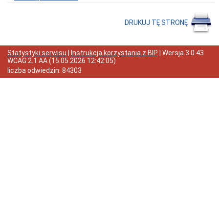
podawcza
Majątek
DRUKUJ TĘ STRONĘ
Nieodpłatna
pomoc
prawna
Statystyki serwisu
|
Instrukcja korzystania z BIP
| Wersja
3.0.43
Nabór
WCAG 2.1 AA
(
15.05.2026 12:42:05
)
pracowników
liczba odwiedzin:
84303
Ochrona
danch
osobowych
Ogłoszenia
Oświadczenia
majątkowe
Petycje
Plany
rozwoju
Narodowy
Spis
Powszechny
Ludności
i
Mieszkań
2021