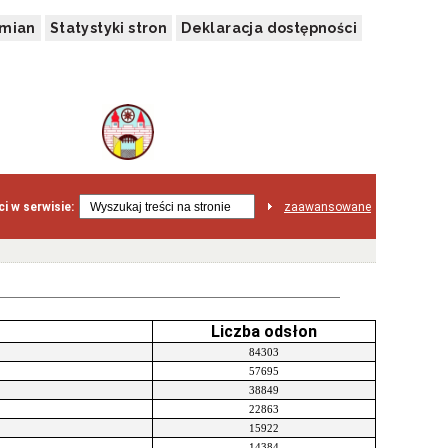
zmian
Statystyki stron
Deklaracja dostępności
i w serwisie:
zaawansowane
Liczba odsłon
84303
57695
38849
22863
15922
14384