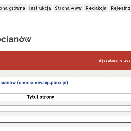
rona główna
Instrukcja
Strona www
Redakcja
Rejestr 
ocianów
Wyszukiwanie treśc
cianów (chocianow.bip.pbox.pl)
Tytuł strony