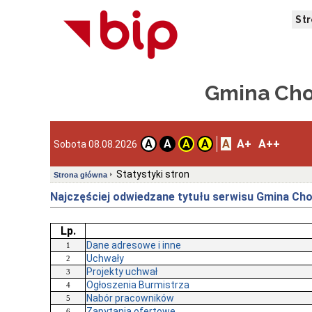
St
Gmina Ch
A
A+
A++
A
A
A
A
Sobota 08.08.2026
Statystyki stron
Strona główna
Najczęściej odwiedzane tytułu serwisu Gmina Cho
Lp.
Dane adresowe i inne
1
Uchwały
2
Projekty uchwał
3
Ogłoszenia Burmistrza
4
Nabór pracowników
5
Zapytania ofertowe
6