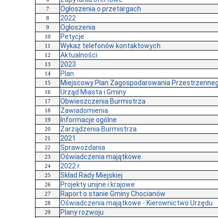
Ogłoszenia o przetargach
7
2022
8
Ogłoszenia
9
Petycje
10
Wykaz telefonów kontaktowych
11
Aktualności
12
2023
13
Plan
14
Miejscowy Plan Zagospodarowania Przestrzenne
15
Urząd Miasta i Gminy
16
Obwieszczenia Burmistrza
17
Zawiadomienia
18
Informacje ogólne
19
Zarządzenia Burmistrza
20
2021
21
Sprawozdania
22
Oświadczenia majątkowe
23
2022 r.
24
Skład Rady Miejskiej
25
Projekty unijne i krajowe
26
Raport o stanie Gminy Chocianów
27
Oświadczenia majątkowe - Kierownictwo Urzędu
28
Plany rozwoju
29